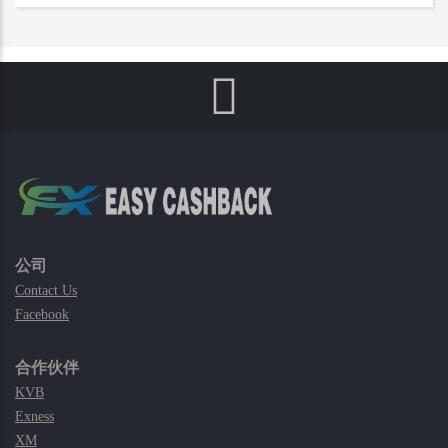
公司
Contact Us
Facebook
合作伙伴
KVB
Exness
XM