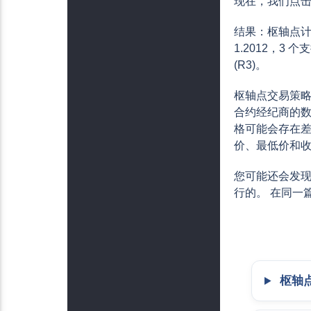
现在，我们点击
结果：枢轴点计
1.2012，3 个支撑
(R3)。
枢轴点交易策略
合约经纪商的数
格可能会存在差
价、最低价和
您可能还会发
行的。 在同一
枢轴