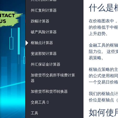
什么是
外汇复利计算器
在价格图表中，
跌幅计算器
的价格低于中枢
破产风险计算器
上升趋势。
枢轴点计算器
金融工具的枢轴
阻力位。 这些
斐波那契计算器
易策略。
外汇保证金计算器
枢轴点策略的主
加密货币交易所手续费计算
的公式使用相同
器
一个交易日价
加密货币和货币转换器
我们的枢轴点计
价位是枢轴点（
交易工具
如何使
工具