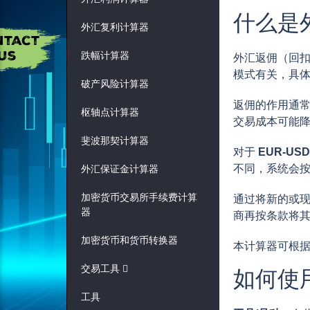
什么是
外汇复利计算器
跌幅计算器
外汇返佣（回扣
模式有关，具
破产风险计算器
返佣的作用通常
枢轴点计算器
交易成本可能
斐波那契计算器
对于
EUR-USD
不同，系统会
外汇保证金计算器
加密货币交易所手续费计算
通过将新的或现
器
商再按条款将
加密货币和货币转换器
本计算器可根据
交易工具
如何使
工具