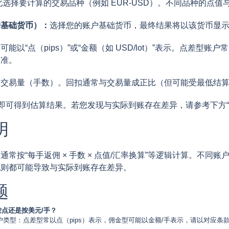
此选择要计算的交易品种（例如 EUR-USD）。不同品种的点
户基础货币）：
选择您的账户基础货币，最终结果将以该货币显
可能以“点（pips）”或“金额（如 USD/lot）”表示。点差
为准。
入交易量（手数）。回扣通常与交易量成正比（但可能受最低结
钮即可得到估算结果。若您发现与实际到账存在差异，请参考下方“
明
通常按“每手返佣 × 手数 × 点值/汇率换算”等逻辑计算。不同
规则都可能导致与实际到账存在差异。
题
是按点还是按美元/手？
类型：点差型常以点（pips）表示，佣金型可能以金额/手表示，请以对应条