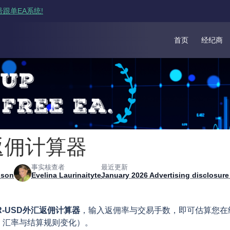
跟单EA系统!
首页
经纪商
返佣计算器
事实核查者
最近更新
nson
Evelina Laurinaityte
January 2026 Advertising disclosur
R-USD外汇返佣计算器
，输入返佣率与交易手数，即可估算您在
、汇率与结算规则变化）。