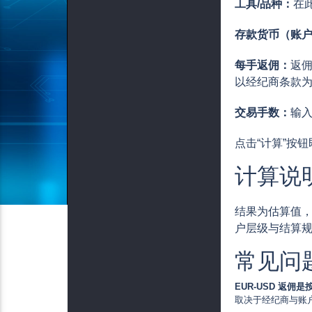
工具/品种：
在
存款货币（账
每手返佣：
返佣
以经纪商条款
交易手数：
输
点击“计算”按
计算说
结果为估算值，
户层级与结算
常见问
EUR-USD 返佣
取决于经纪商与账户